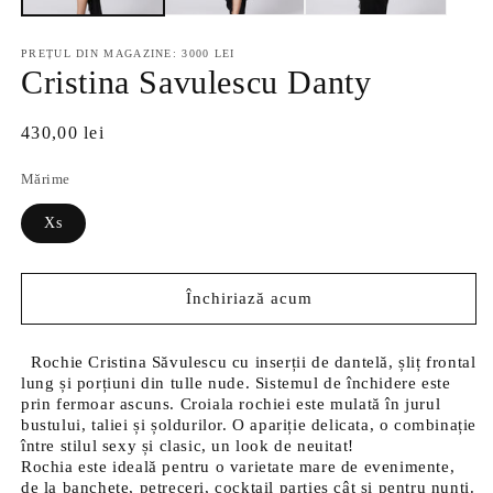
PREȚUL DIN MAGAZINE: 3000 LEI
Cristina Savulescu Danty
Preț
430,00 lei
normal
Mărime
Xs
Închiriază acum
Rochie Cristina Săvulescu cu inserții de dantelă, șliț frontal
lung și porțiuni din tulle nude. Sistemul de închidere este
prin fermoar ascuns. Croiala rochiei este mulată în jurul
bustului, taliei și șoldurilor. O apariție delicata, o combinație
între stilul sexy și clasic, un look de neuitat!
Rochia este ideală pentru o varietate mare de evenimente,
de la banchete, petreceri, cocktail parties cât și pentru nunți.