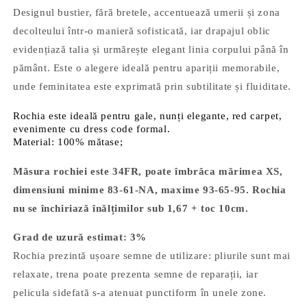
Designul bustier, fără bretele, accentuează umerii și zona
decolteului într-o manieră sofisticată, iar drapajul oblic
evidențiază talia și urmărește elegant linia corpului până în
pământ. Este o alegere ideală pentru apariții memorabile,
unde feminitatea este exprimată prin subtilitate și fluiditate.
Rochia este ideală pentru gale,
nunți elegante, red carpet,
evenimente cu dress code formal.
Material: 100% mătase;
Măsura rochiei este 34FR, poate îmbrăca mărimea XS,
dimensiuni minime 83-61-NA, maxime 93-65-95. Rochia
nu se închiriază înălțimilor sub 1,67 + toc 10cm.
Grad de uzură estimat: 3%
Rochia prezintă ușoare semne de utilizare: pliurile sunt mai
relaxate, trena poate prezenta semne de reparații, iar
pelicula sidefată s-a atenuat punctiform în unele zone.