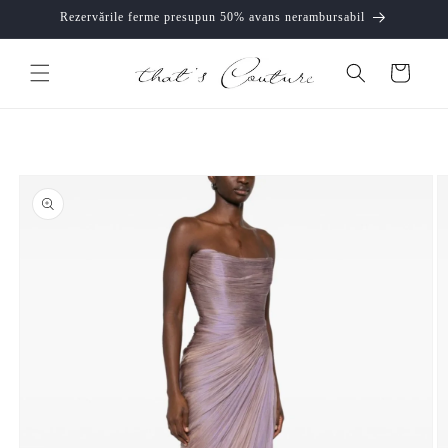
Skip to
Rezervările ferme presupun 50% avans nerambursabil
content
Cart
Skip to
product
information