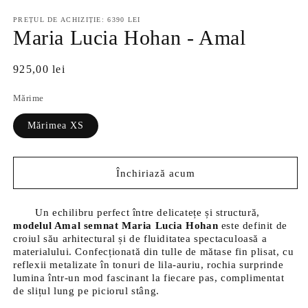
PREȚUL DE ACHIZIȚIE: 6390 LEI
Maria Lucia Hohan - Amal
Preț
925,00 lei
normal
Mărime
Mărimea XS
Închiriază acum
Un echilibru perfect între delicatețe și structură,
modelul Amal semnat Maria Lucia Hohan
este definit de
croiul său arhitectural și de fluiditatea spectaculoasă a
materialului. Confecționată din tulle de mătase fin plisat, cu
reflexii metalizate în tonuri de lila-auriu, rochia surprinde
lumina într-un mod fascinant la fiecare pas, complimentat
de slițul lung pe piciorul stâng.